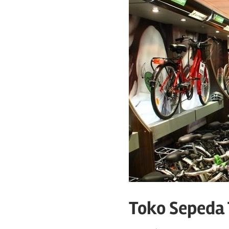
Toko
sepeda
twenty20
cycling
Toko Sepeda 