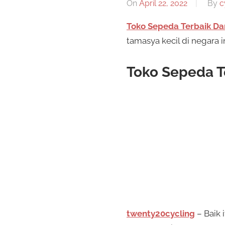
On
April 22, 2022
By
c
Toko Sepeda Terbaik Dan
tamasya kecil di negara
Toko Sepeda Te
twenty20cycling
– Baik 