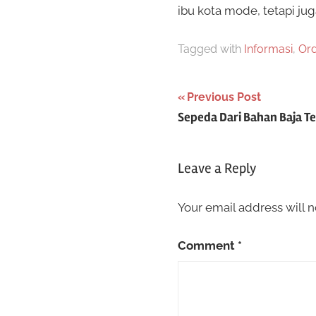
ibu kota mode, tetapi jug
Tagged with
Informasi
,
Ord
Post
Previous Post
Sepeda Dari Bahan Baja T
navigation
Leave a Reply
Your email address will n
Comment
*