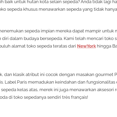
bih baik untuk hutan kota selain sepeda? Anda tidak lagi
oko sepeda khusus menawarkan sepeda yang tidak hany
menemukan sepeda impian mereka dapat mampir untuk m
iri dalam budaya bersepeda. Kami telah mencari toko s
uluh alamat toko sepeda teratas dari
NewYork
hingga Ba
k, dan klasik atribut ini cocok dengan masakan gourmet P
ris. Label Paris memadukan keindahan dan fungsionalita
sepeda kelas atas, merek ini juga menawarkan aksesori re
oda di toko sepedanya sendiri très français!