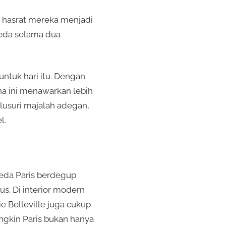
h hasrat mereka menjadi
peda selama dua
ntuk hari itu. Dengan
ona ini menawarkan lebih
lusuri majalah adegan,
l.
peda Paris berdegup
s. Di interior modern
ie Belleville juga cukup
ngkin Paris bukan hanya