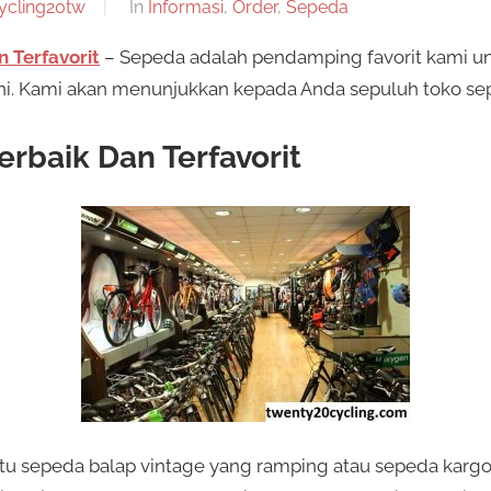
ycling20tw
In
Informasi
,
Order
,
Sepeda
 Terfavorit
– Sepeda adalah pendamping favorit kami un
 ini. Kami akan menunjukkan kepada Anda sepuluh toko se
rbaik Dan Terfavorit
itu sepeda balap vintage yang ramping atau sepeda kargo 