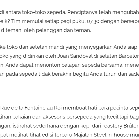
 di antara toko-toko sepeda. Penciptanya telah menguba
rbaik? Tim memulai setiap pagi pukul 07.30 dengan berse
i ditemani oleh pelanggan dan teman.
e toko dan setelah mandi yang menyegarkan Anda siap u
toko yang didirikan oleh Joan Sandoval di selatan Barcel
 sini Anda dapat menonton balapan sepeda bersama, mene
n pada sepeda tidak berakhir begitu Anda turun dari sade
 Rue de la Fontaine au Roi membuat hati para pecinta se
han pakaian dan aksesoris bersepeda yang kecil tapi bagu
ngan, istirahat sederhana dengan kopi dari roastery Brûler
t melihat-lihat edisi terbaru Majalah Steel in-house mu