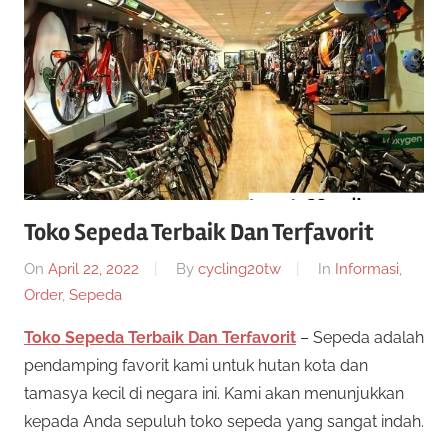
twenty20
cycling
Toko Sepeda Terbaik Dan Terfavorit
On
April 22, 2022
By
cycling20tw
In
Informasi
,
Order
,
Sepeda
Toko Sepeda Terbaik Dan Terfavorit
– Sepeda adalah
pendamping favorit kami untuk hutan kota dan
tamasya kecil di negara ini. Kami akan menunjukkan
kepada Anda sepuluh toko sepeda yang sangat indah.