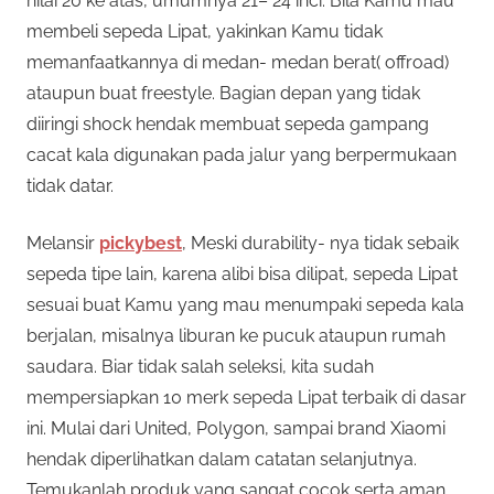
nilai 20 ke atas, umumnya 21– 24 inci. Bila Kamu mau
membeli sepeda Lipat, yakinkan Kamu tidak
memanfaatkannya di medan- medan berat( offroad)
ataupun buat freestyle. Bagian depan yang tidak
diiringi shock hendak membuat sepeda gampang
cacat kala digunakan pada jalur yang berpermukaan
tidak datar.
Melansir
pickybest
, Meski durability- nya tidak sebaik
sepeda tipe lain, karena alibi bisa dilipat, sepeda Lipat
sesuai buat Kamu yang mau menumpaki sepeda kala
berjalan, misalnya liburan ke pucuk ataupun rumah
saudara. Biar tidak salah seleksi, kita sudah
mempersiapkan 10 merk sepeda Lipat terbaik di dasar
ini. Mulai dari United, Polygon, sampai brand Xiaomi
hendak diperlihatkan dalam catatan selanjutnya.
Temukanlah produk yang sangat cocok serta aman