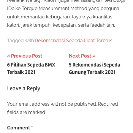
Menariknya lagi, Xiaomi juga memasangkan teknologi
IDbike Torque Measurement Method yang berguna
untuk memantau kebugaran, layaknya kuantitas
kalori, jarak tempuh, kecepatan, serta faedah lain.
Tagged with
Rekomendasi Sepeda Lipat Terbaik
Post
Previous Post
Next Post
6 Pilihan Sepeda BMX
5 Rekomendasi Sepeda
navigation
Terbaik 2021
Gunung Terbaik 2021
Leave a Reply
Your email address will not be published.
Required
fields are marked
*
Comment
*