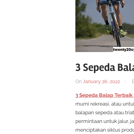
Toko
sepeda
twenty20
cycling
3 Sepeda Bal
On
January 26, 2022
3 Sepeda Balap Terbai
murni rekreasi, atau unt
balapan sepeda atau tri
permintaan untuk jalur, j
menciptakan siklus produ