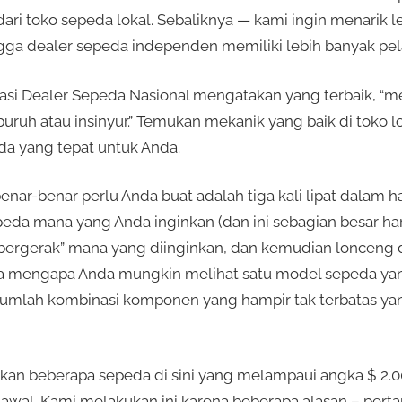
ari toko sepeda lokal. Sebaliknya — kami ingin menarik l
ngga dealer sepeda independen memiliki lebih banyak pe
iasi Dealer Sepeda Nasional mengatakan yang terbaik, “m
buruh atau insinyur.” Temukan mekanik yang baik di toko lo
 yang tepat untuk Anda.
nar-benar perlu Anda buat adalah tiga kali lipat dalam 
peda mana yang Anda inginkan (dan ini sebagian besar ha
ergerak” mana yang diinginkan, dan kemudian lonceng 
nya mengapa Anda mungkin melihat satu model sepeda yang
umlah kombinasi komponen yang hampir tak terbatas ya
kan beberapa sepeda di sini yang melampaui angka $ 2.
l awal. Kami melakukan ini karena beberapa alasan – per