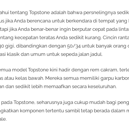
tahui tentang Topstone adalah bahwa persnelingnya sediki
us jika Anda berencana untuk berkendara di tempat yang 
tapi jika Anda benar-benar ingin berputar cepat pada lint
ang kecepatan teratas Anda sedikit kurang. Cincin ranta
0 gigi, dibandingkan dengan 50/34 untuk banyak orang di
i klasik dan umum untuk sepeda jalan jadul.
ua model Topstone kini hadir dengan rem cakram, terle
s atau kelas bawah. Mereka semua memiliki garpu karbo
an dan sedikit lebih memaafkan secara keseluruhan.
i pada Topstone, seharusnya juga cukup mudah bagi pen
ngkatkan komponen tertentu sambil tetap berada dalam
le.