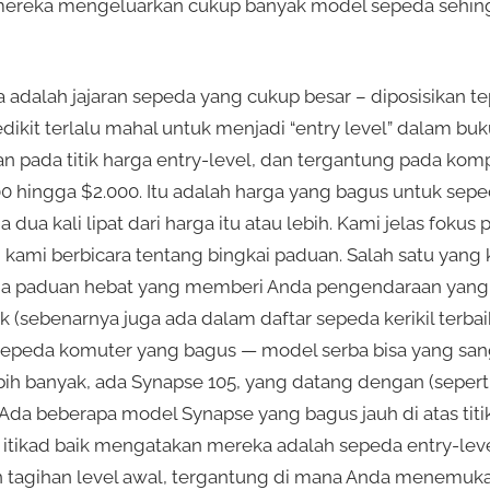
ereka mengeluarkan cukup banyak model sepeda sehing
adalah jajaran sepeda yang cukup besar – diposisikan te
ikit terlalu mahal untuk menjadi “entry level” dalam bu
n pada titik harga entry-level, dan tergantung pada ko
 hingga $2.000. Itu adalah harga yang bagus untuk sepeda
dua kali lipat dari harga itu atau lebih. Kami jelas fokus p
jadi kami berbicara tentang bingkai paduan. Salah satu ya
da paduan hebat yang memberi Anda pengendaraan yang s
k (sebenarnya juga ada dalam daftar sepeda kerikil terbai
peda komuter yang bagus — model serba bisa yang sangat
ih banyak, ada Synapse 105, yang datang dengan (seperti
a beberapa model Synapse yang bagus jauh di atas titik 
 itikad baik mengatakan mereka adalah sepeda entry-leve
 tagihan level awal, tergantung di mana Anda menemuk