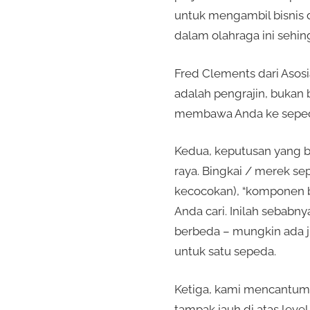
untuk mengambil bisnis d
dalam olahraga ini sehi
Fred Clements dari Asos
adalah pengrajin, bukan 
membawa Anda ke sepeda
Kedua, keputusan yang be
raya. Bingkai / merek se
kecocokan), “komponen b
Anda cari. Inilah sebab
berbeda – mungkin ada j
untuk satu sepeda.
Ketiga, kami mencantum
tampak jauh di atas leve