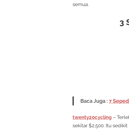
semua.
3 
Baca Juga :
7 Seped
twenty20cycling
– Terleb
sekitar $2.500. Itu sedi