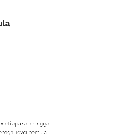
ula
erarti apa saja hingga
ebagai level pemula,