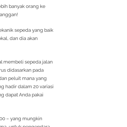
ebih banyak orang ke
langgan!
ekanik sepeda yang baik
kal, dan dia akan
hal membeli sepeda jalan
rus didasarkan pada
dan peluit mana yang
 hadir dalam 20 variasi
ng dapat Anda pakai
000 – yang mungkin
tama, untuk pengendara