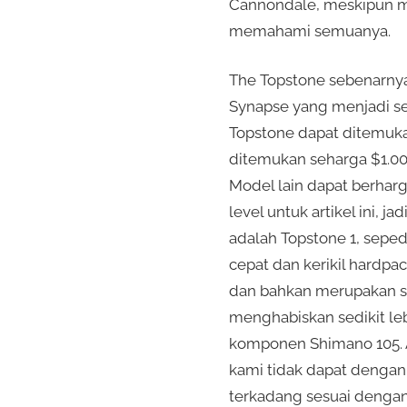
Cannondale, meskipun m
memahami semuanya.
The Topstone sebenarnya 
Synapse yang menjadi sed
Topstone dapat ditemuka
ditemukan seharga $1.000
Model lain dapat berharga 
level untuk artikel ini, 
adalah Topstone 1, sepe
cepat dan kerikil hardpac
dan bahkan merupakan se
menghabiskan sedikit leb
komponen Shimano 105. Ad
kami tidak dapat dengan
terkadang sesuai dengan