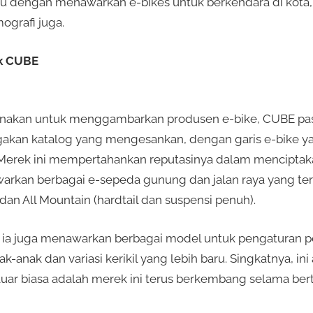
tu dengan menawarkan e-bikes untuk berkendara di kota, 
ografi juga.
ik CUBE
gunakan untuk menggambarkan produsen e-bike, CUBE pa
ggakan katalog yang mengesankan, dengan garis e-bike 
i. Merek ini mempertahankan reputasinya dalam mencipt
arkan berbagai e-sepeda gunung dan jalan raya yang te
, dan All Mountain (hardtail dan suspensi penuh).
as, ia juga menawarkan berbagai model untuk pengaturan 
-anak dan variasi kerikil yang lebih baru. Singkatnya, ini
luar biasa adalah merek ini terus berkembang selama ber