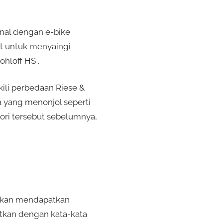
enal dengan e-bike
lit untuk menyaingi
hloff HS .
kili perbedaan Riese &
a yang menonjol seperti
ri tersebut sebelumnya,
 akan mendapatkan
aitkan dengan kata-kata