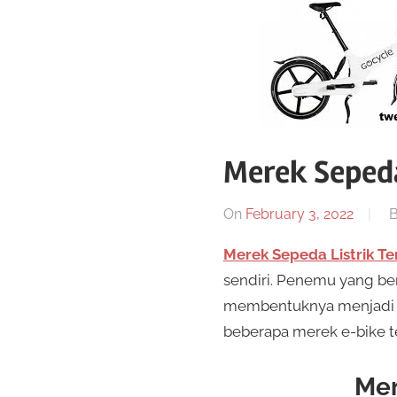
Toko
sepeda
twenty20
cycling
Merek Sepeda
On
February 3, 2022
Merek Sepeda Listrik Te
sendiri. Penemu yang ber
membentuknya menjadi mo
beberapa merek e-bike t
Mer