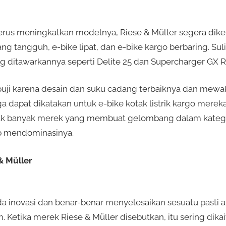
terus meningkatkan modelnya, Riese & Müller segera dik
ang tangguh, e-bike lipat, dan e-bike kargo berbaring. Su
g ditawarkannya seperti Delite 25 dan Supercharger GX Ro
ipuji karena desain dan suku cadang terbaiknya dan mewa
ga dapat dikatakan untuk e-bike kotak listrik kargo merek
idak banyak merek yang membuat gelombang dalam katego
up mendominasinya.
 & Müller
a inovasi dan benar-benar menyelesaikan sesuatu pasti
m. Ketika merek Riese & Müller disebutkan, itu sering dik