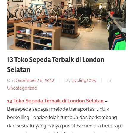
twenty20
cycling
13 Toko Sepeda Terbaik di London
Selatan
On
December 28, 2022
By
cycling20tw
In
Uncategorized
13 Toko Sepeda Terbaik di London Selatan
–
Bersepeda sebagai metode transportasi untuk
berkeliling London telah tumbuh dan berkembang
dan sesuatu yang hanya positif. Sementara beberapa