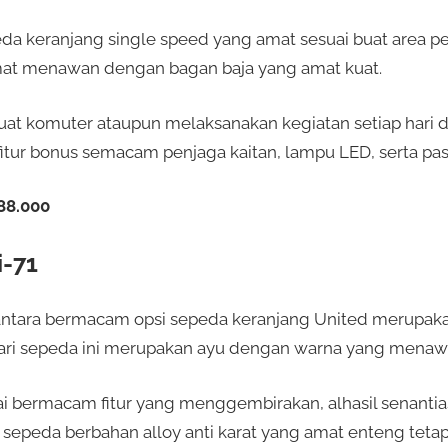
eda keranjang single speed yang amat sesuai buat area p
mat menawan dengan bagan baja yang amat kuat.
buat komuter ataupun melaksanakan kegiatan setiap hari 
fitur bonus semacam penjaga kaitan, lampu LED, serta past
88.000
i-71
antara bermacam opsi sepeda keranjang United merupakan 
dari sepeda ini merupakan ayu dengan warna yang menaw
i bermacam fitur yang menggembirakan, alhasil senant
n sepeda berbahan alloy anti karat yang amat enteng tetapi