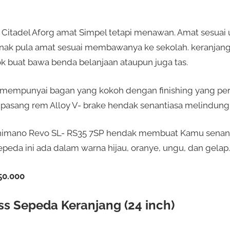
Citadel Aforg amat Simpel tetapi menawan. Amat sesuai u
anak pula amat sesuai membawanya ke sekolah. keranjang 
 buat bawa benda belanjaan ataupun juga tas.
 mempunyai bagan yang kokoh dengan finishing yang per
pasang rem Alloy V- brake hendak senantiasa melindung
 Shimano Revo SL- RS35 7SP hendak membuat Kamu senan
Sepeda ini ada dalam warna hijau, oranye, ungu, dan gelap.
50.000
s Sepeda Keranjang (24 inch)