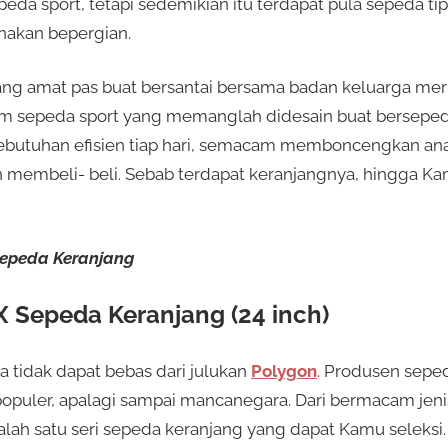
eda sport, tetapi sedemikian itu terdapat pula sepeda tip
nakan bepergian.
yang amat pas buat bersantai bersama badan keluarga m
m sepeda sport yang memanglah didesain buat bersepeda
kebutuhan efisien tiap hari, semacam memboncengkan anak
 membeli- beli. Sebab terdapat keranjangnya, hingga Ka
Sepeda Keranjang
X Sepeda Keranjang (24 inch)
a tidak dapat bebas dari julukan
Polygon
. Produsen seped
puler, apalagi sampai mancanegara. Dari bermacam jeni
salah satu seri sepeda keranjang yang dapat Kamu seleksi.