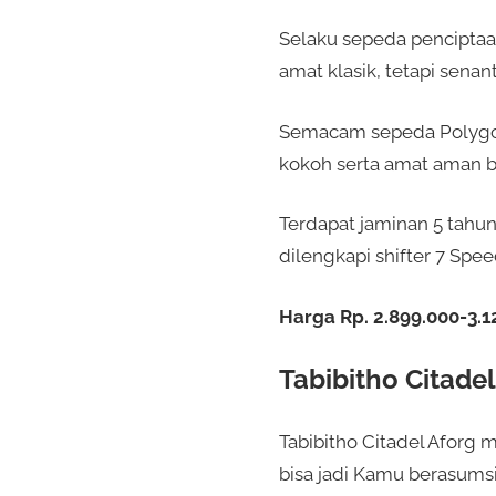
Selaku sepeda penciptaan
amat klasik, tetapi senan
Semacam sepeda Polygon 
kokoh serta amat aman bu
Terdapat jaminan 5 tahun
dilengkapi shifter 7 Spe
Harga Rp. 2.899.000-3.1
Tabibitho Citade
Tabibitho Citadel Afor
bisa jadi Kamu berasumsi