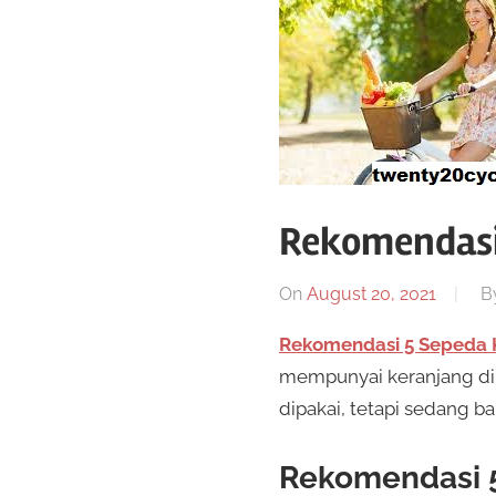
Toko
sepeda
twenty20
cycling
Rekomendasi 
On
August 20, 2021
B
Rekomendasi 5 Sepeda 
mempunyai keranjang di
dipakai, tetapi sedang 
Rekomendasi 5