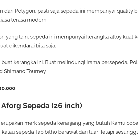
 dari Polygon, pasti saja sepeda ini mempunyai quality bu
tiasa terasa modern.
yang lain, sepeda ini mempunyai kerangka alloy kuat ka
at dikendarai bila saja.
 buat kerangka ini. Buat melindungi irama bersepeda, Po
ed Shimano Tourney.
20.000
l Aforg Sepeda (26 inch)
g merupakan merk sepeda keranjang yang butuh Kamu co
 kalau sepeda Tabibitho berawal dari luar. Tetapi sesunggu