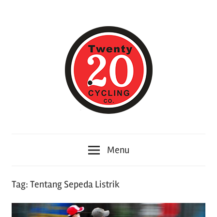
Skip
to
content
Twenty20cycling
Twenty20cycling
–
Menu
Memberikan
Berita
Informasi
Tag:
Tentang Sepeda Listrik
tentang
Toko
sepeda