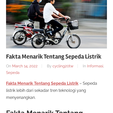
twenty20
cycling
Fakta Menarik Tentang Sepeda Listrik
On
March 14, 2022
By
cycling20tw
In
Informasi
,
Sepeda
Fakta Menarik Tentang Sepeda Listrik
– Sepeda
listrik lebih dari sekadar tren teknologi yang
menyenangkan.