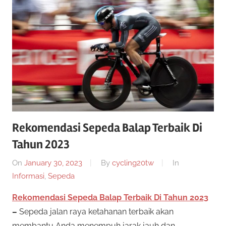
twenty20
cycling
Rekomendasi Sepeda Balap Terbaik Di
Tahun 2023
On
January 30, 2023
By
cycling20tw
In
Informasi
,
Sepeda
Rekomendasi Sepeda Balap Terbaik Di Tahun 2023
–
Sepeda jalan raya ketahanan terbaik akan
membantu Anda menempuh jarak jauh dan