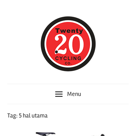
Skip
to
content
Twenty20cycling
Twenty20cycling
–
Menu
Memberikan
Berita
Informasi
Tag:
5 hal utama
tentang
Toko
sepeda