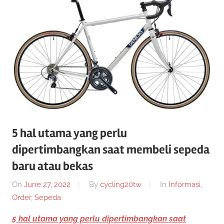
twenty20
cycling
5 hal utama yang perlu
dipertimbangkan saat membeli sepeda
baru atau bekas
On
June 27, 2022
By
cycling20tw
In
Informasi
,
Order
,
Sepeda
5 hal utama yang perlu dipertimbangkan saat