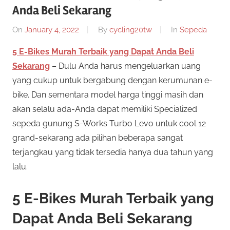
Anda Beli Sekarang
twenty20
cycling
On
January 4, 2022
By
cycling20tw
In
Sepeda
5 E-Bikes Murah Terbaik yang Dapat Anda Beli
Sekarang
– Dulu Anda harus mengeluarkan uang
yang cukup untuk bergabung dengan kerumunan e-
bike. Dan sementara model harga tinggi masih dan
akan selalu ada-Anda dapat memiliki Specialized
sepeda gunung S-Works Turbo Levo untuk cool 12
grand-sekarang ada pilihan beberapa sangat
terjangkau yang tidak tersedia hanya dua tahun yang
lalu.
5 E-Bikes Murah Terbaik yang
Dapat Anda Beli Sekarang