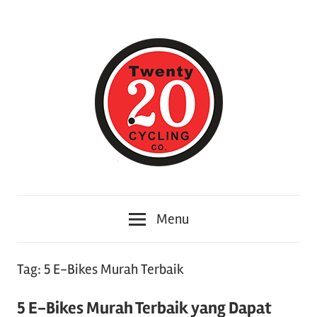
Skip
to
content
Twenty20cycling
Twenty20cycling
–
Menu
Memberikan
Berita
Informasi
Tag:
5 E-Bikes Murah Terbaik
tentang
Toko
5 E-Bikes Murah Terbaik yang Dapat
sepeda