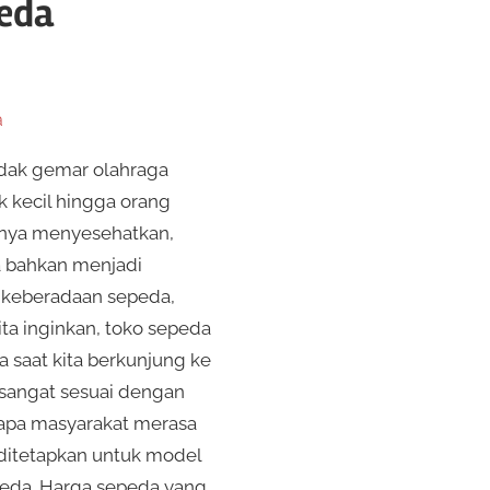
eda
a
idak gemar olahraga
k kecil hingga orang
hanya menyesehatkan,
a bahkan menjadi
 keberadaan sepeda,
ta inginkan, toko sepeda
 saat kita berkunjung ke
 sangat sesuai dengan
gapa masyarakat merasa
 ditetapkan untuk model
epeda. Harga sepeda yang