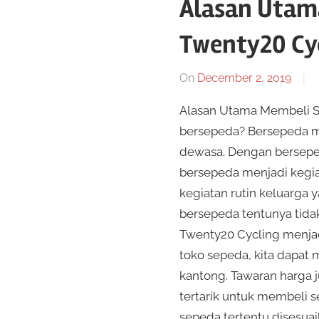
Alasan Utam
Twenty20 Cy
On
December 2, 2019
Alasan Utama Membeli 
bersepeda? Bersepeda mer
dewasa. Dengan berseped
bersepeda menjadi kegia
kegiatan rutin keluarga
bersepeda tentunya tidak
Twenty20 Cycling menjad
toko sepeda, kita dapat
kantong. Tawaran harga 
tertarik untuk membeli 
sepeda tertentu disesuai