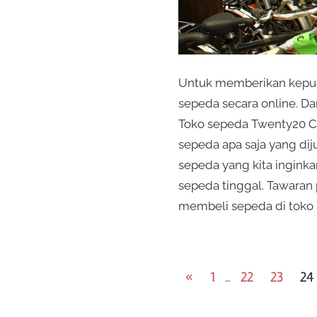
Untuk memberikan kepua
sepeda secara online. Da
Toko sepeda Twenty20 C
sepeda apa saja yang diju
sepeda yang kita ingink
sepeda tinggal. Tawaran 
membeli sepeda di toko
Posts
Previous
«
1
22
23
24
…
Posts
navigation