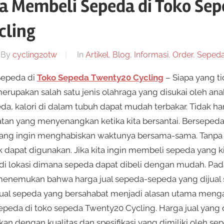
a Membeli Sepeda di Toko Sep
cling
By
cycling20tw
In
Artikel
,
Blog
,
Informasi
,
Order
,
Seped
Sepeda di
Toko Sepeda Twenty20 Cycling
– Siapa yang t
upakan salah satu jenis olahraga yang disukai oleh ana
a, kalori di dalam tubuh dapat mudah terbakar. Tidak 
tan yang menyenangkan ketika kita bersantai. Berseped
 yang ingin menghabiskan waktunya bersama-sama. Tanpa
 dapat digunakan. Jika kita ingin membeli sepeda yang ki
i lokasi dimana sepeda dapat dibeli dengan mudah. Pada
 menemukan bahwa harga jual sepeda-sepeda yang dijual
jual sepeda yang bersahabat menjadi alasan utama men
sepeda di toko sepeda Twenty20 Cycling. Harga jual yang
kan dengan kualitas dan spesifikasi yang dimiliki oleh s