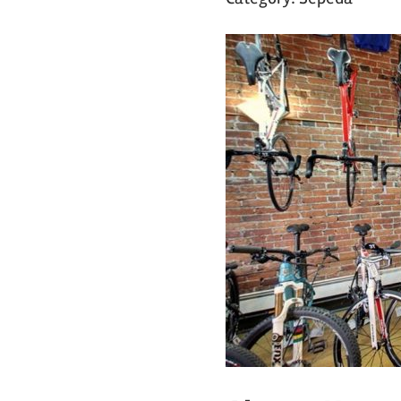
Toko
sepeda
twenty20
cycling