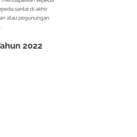
da mendapatkan sepeda
peda santai di akhir
saan atau pegunungan,
.
Tahun 2022