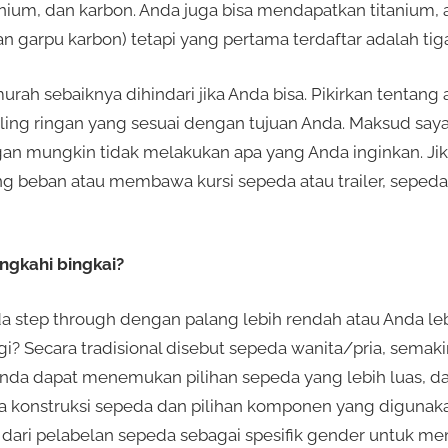
minium, dan karbon. Anda juga bisa mendapatkan titanium,
 garpu karbon) tetapi yang pertama terdaftar adalah tiga
h sebaiknya dihindari jika Anda bisa. Pikirkan tentang 
ing ringan yang sesuai dengan tujuan Anda. Maksud say
gan mungkin tidak melakukan apa yang Anda inginkan. J
ng beban atau membawa kursi sepeda atau trailer, seped
ngkahi bingkai?
a step through dengan palang lebih rendah atau Anda le
i? Secara tradisional disebut sepeda wanita/pria, semak
nda dapat menemukan pilihan sepeda yang lebih luas, dan
ika konstruksi sepeda dan pilihan komponen yang diguna
an) dari pelabelan sepeda sebagai spesifik gender untuk