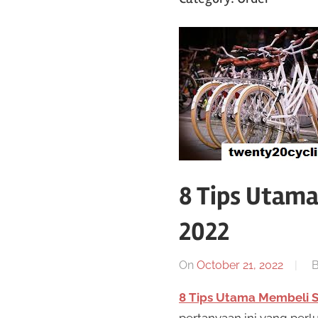
Toko
sepeda
twenty20
cycling
8 Tips Utama
2022
On
October 21, 2022
8 Tips Utama Membeli S