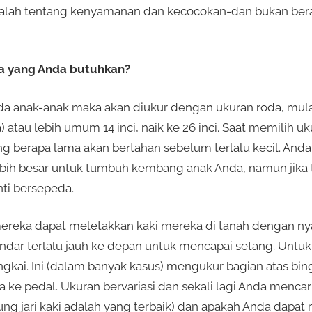
dalah tentang kenyamanan dan kecocokan-dan bukan be
a yang Anda butuhkan?
 anak-anak maka akan diukur dengan ukuran roda, mulai da
atau lebih umum 14 inci, naik ke 26 inci. Saat memilih u
ng berapa lama akan bertahan sebelum terlalu kecil. An
h besar untuk tumbuh kembang anak Anda, namun jika ter
i bersepeda.
mereka dapat meletakkan kaki mereka di tanah dengan n
andar terlalu jauh ke depan untuk mencapai setang. Untu
ngkai. Ini (dalam banyak kasus) mengukur bagian atas bi
a ke pedal. Ukuran bervariasi dan sekali lagi Anda mencar
ung jari kaki adalah yang terbaik) dan apakah Anda dapa