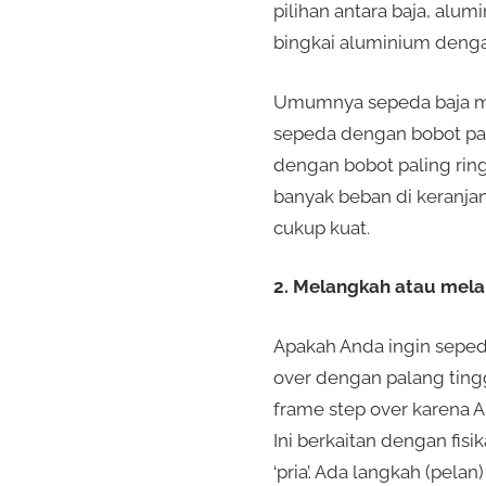
pilihan antara baja, alu
bingkai aluminium dengan
Umumnya sepeda baja mura
sepeda dengan bobot pal
dengan bobot paling rin
banyak beban di keranja
cukup kuat.
2. Melangkah atau mela
Apakah Anda ingin seped
over dengan palang tingg
frame step over karena A
Ini berkaitan dengan fis
‘pria’. Ada langkah (pel