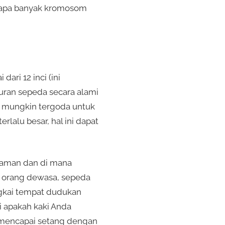
rapa banyak kromosom
ri 12 inci (ini
kuran sepeda secara alami
da mungkin tergoda untuk
lalu besar, hal ini dapat
yaman dan di mana
k orang dewasa, sepeda
ngkai tempat dudukan
i apakah kaki Anda
t mencapai setang dengan