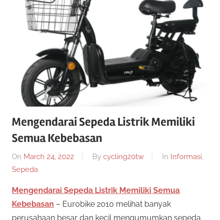
twenty20
cycling
Mengendarai Sepeda Listrik Memiliki
Semua Kebebasan
On
March 24, 2022
By
cycling20tw
In
Informasi
,
Sepeda
Mengendarai Sepeda Listrik Memiliki Semua
Kebebasan
– Eurobike 2010 melihat banyak
perusahaan besar dan kecil mengumumkan sepeda