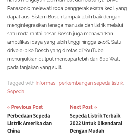
Panasonic melewati roda penggerak ekstra kecil yang
dapat aus. Sistem Bosch tampak lebih baik dengan
mengintegrasikan tenaga manusia dan listrik melalui
satu roda rantai besar. Bosch juga menawarkan
amplifikasi daya yang lebih tinggi hingga 250%. Satu
drive e-bike Bosch yang diretas di YouTube
menunjukkan output mencapai lebih dari 600 Watt
pada tanjakan yang sulit.
Tagged with
Informasi
,
perkembangan sepeda listrik
,
Sepeda
Post
Previous Post
Next Post
Perbedaan Sepeda
Sepeda Listrik Terbaik
navigation
Listrik Amerika dan
2022 Untuk Dikendarai
China
Dengan Mudah